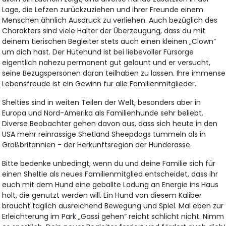
Lage, die Lefzen zurückzuziehen und ihrer Freunde einem
Menschen ähnlich Ausdruck zu verliehen. Auch bezüglich des
Charakters sind viele Halter der Überzeugung, dass du mit
deinem tierischen Begleiter stets auch einen kleinen „Clown“
um dich hast. Der Hütehund ist bei liebevoller Fürsorge
eigentlich nahezu permanent gut gelaunt und er versucht,
seine Bezugspersonen daran teilhaben zu lassen. Ihre immense
Lebensfreude ist ein Gewinn für alle Familienmitglieder.
Shelties sind in weiten Teilen der Welt, besonders aber in
Europa und Nord-Amerika als Familienhunde sehr beliebt.
Diverse Beobachter gehen davon aus, dass sich heute in den
USA mehr reinrassige Shetland Sheepdogs tummeln als in
Großbritannien - der Herkunftsregion der Hunderasse.
Bitte bedenke unbedingt, wenn du und deine Familie sich für
einen Sheltie als neues Familienmitglied entscheidet, dass ihr
euch mit dem Hund eine geballte Ladung an Energie ins Haus
holt, die genutzt werden will. Ein Hund von diesem Kaliber
braucht täglich ausreichend Bewegung und Spiel. Mal eben zur
Erleichterung im Park „Gassi gehen“ reicht schlicht nicht. Nimm