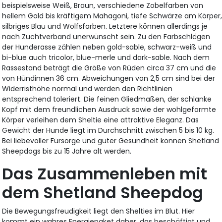
beispielsweise Weiß, Braun, verschiedene Zobelfarben von
hellem Gold bis kräftigem Mahagoni, tiefe Schwärze am Körper
silbriges Blau und Wolfsfarben. Letztere können allerdings je
nach Zuchtverband unerwünscht sein. Zu den Farbschlägen
der Hunderasse zählen neben gold-sable, schwarz-weiß und
bi-blue auch tricolor, blue-merle und dark-sable. Nach dem
Rassestand beträgt die Größe von Rüden circa 37 cm und die
von Hündinnen 36 cm. Abweichungen von 2,5 cm sind bei der
Widerristhöhe normal und werden den Richtlinien
entsprechend toleriert. Die feinen Gliedmaßen, der schlanke
Kopf mit dem freundlichen Ausdruck sowie der wohlgeformte
Körper verleihen dem Sheltie eine attraktive Eleganz. Das
Gewicht der Hunde liegt im Durchschnitt zwischen 5 bis 10 kg.
Bei liebevoller Fürsorge und guter Gesundheit können Shetland
Sheepdogs bis zu 15 Jahre alt werden.
Das Zusammenleben mit
dem Shetland Sheepdog
Die Bewegungsfreudigkeit liegt den Shelties im Blut. Hier
kommt ein wahres Energiepaket daher, das beschäftigt und