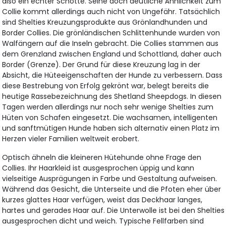
also ein echter Schotte. Seine doch deutliche Ähnlichkeit zum
Collie kommt allerdings auch nicht von Ungefähr. Tatsächlich
sind Shelties Kreuzungsprodukte aus Grönlandhunden und
Border Collies. Die grönländischen Schlittenhunde wurden von
Walfängern auf die Inseln gebracht. Die Collies stammen aus
dem Grenzland zwischen England und Schottland, daher auch
Border (Grenze). Der Grund für diese Kreuzung lag in der
Absicht, die Hüteeigenschaften der Hunde zu verbessern. Dass
diese Bestrebung von Erfolg gekrönt war, belegt bereits die
heutige Rassebezeichnung des Shetland Sheepdogs. In diesen
Tagen werden allerdings nur noch sehr wenige Shelties zum
Hüten von Schafen eingesetzt. Die wachsamen, intelligenten
und sanftmütigen Hunde haben sich alternativ einen Platz im
Herzen vieler Familien weltweit erobert.
Optisch ähneln die kleineren Hütehunde ohne Frage den
Collies. Ihr Haarkleid ist ausgesprochen üppig und kann
vielseitige Ausprägungen in Farbe und Gestaltung aufweisen.
Während das Gesicht, die Unterseite und die Pfoten eher über
kurzes glattes Haar verfügen, weist das Deckhaar langes,
hartes und gerades Haar auf. Die Unterwolle ist bei den Shelties
ausgesprochen dicht und weich. Typische Fellfarben sind