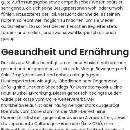
gute Auffassungsgabe sowie empathisches Wesen spürt er
sehr genau, ob sich seine Bezugspersonen wohl oder unwohl
fühlen. Ist Letzteres der Fall, versucht der Sheltie, es seinen
Haltern so recht wie möglich zu machen, um sie wieder
aufzuheitern. Du solltest deinen tierischen Begleiter stets
fordern und fördern, und zwar sowohl körperlich als auch
geistig.
Gesundheit und Ernährung
Der clevere Sheltie benötigt, um in jeder Hinsicht vollkommen
gesund und ausgeglichen zu sein, jede Menge Bewegung und
Spiel. Empfehlenswert sind nahezu alle gängigen
Hundesportarten wie Agility, Obedience oder Dogdancing.
Anfällig sind Shetland Sheepdogs für Dermatomyositis, eine
Haut-Muskel-Erkrankung. Dieses genetisch bedingte Leiden
wurde der Rasse vom Collie weitervererbt. Der
Krankheitsverlauf ist aber häufig weniger stark ausgeprägt.
Ebenfalls vom Collie stammt der MDR1-Defekt, eine
Überempfindlichkeit gegenüber diversen Arzneistoffen, sowie
die sogenannte Collieaugen-Anomalie (kurz CEA), eine
Erbkrankheit, die zur Beeinträchtigung der Sehkraft bis hin zur