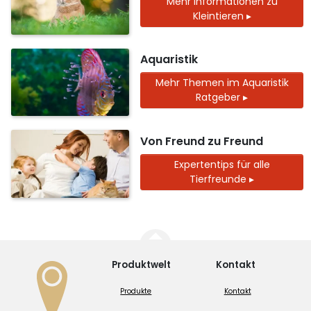
Mehr Informationen zu
Kleintieren ▸
Aquaristik
Mehr Themen im Aquaristik
Ratgeber ▸
Von Freund zu Freund
Expertentips für alle
Tierfreunde ▸
Produktwelt
Kontakt
Produkte
Kontakt