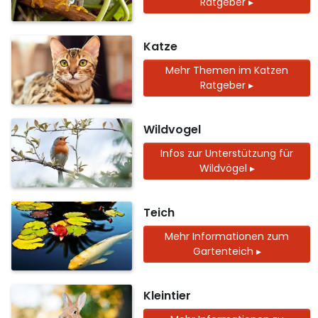
Ratgeber ▸
Katze
Mehr Themen im Katzen
Ratgeber ▸
Wildvogel
Infos zur Unterstützung für
Wildvögel ▸
Teich
Mehr Informationen zum
Gartenteich ▸
Kleintier