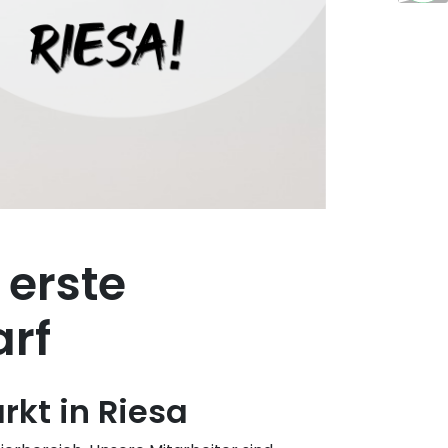
 erste
arf
kt in Riesa