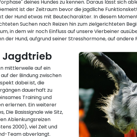
 "Vorphase" deines Hundes zu kennen. Daraus lässt sich a
emeint ist der Zeitraum bevor die jagdliche Funktionsket
t der Hund etwas mit Beutecharakter. In diesem Moment
chteten Suchen nach Reizen hin zum zielgerichteten Beginn
Raum, in dem wir noch Einfluss auf unsere Vierbeiner ausü
nn der Hund, aufgrund seiner Stresshormone, auf andere R
 Jagdtrieb
 mittlerweile auf ein
d auf der Bindung zwischen
pekt dabei ist, die
rgängen dauerhaft zu
nsames Training und
 erlernen. Ein weiterer
, Die Basissignale wie Sitz,
nden Ablenkungsreizen
tens 2000), viel Zeit und
nd-Team abverlangt.