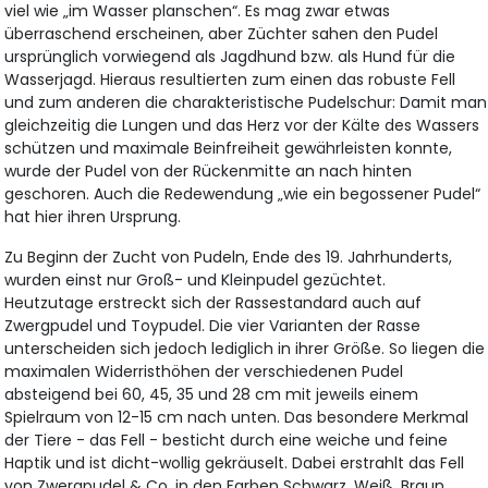
viel wie „im Wasser planschen“. Es mag zwar etwas
überraschend erscheinen, aber Züchter sahen den Pudel
ursprünglich vorwiegend als Jagdhund bzw. als Hund für die
Wasserjagd. Hieraus resultierten zum einen das robuste Fell
und zum anderen die charakteristische Pudelschur: Damit man
gleichzeitig die Lungen und das Herz vor der Kälte des Wassers
schützen und maximale Beinfreiheit gewährleisten konnte,
wurde der Pudel von der Rückenmitte an nach hinten
geschoren. Auch die Redewendung „wie ein begossener Pudel“
hat hier ihren Ursprung.
Zu Beginn der Zucht von Pudeln, Ende des 19. Jahrhunderts,
wurden einst nur Groß- und Kleinpudel gezüchtet.
Heutzutage erstreckt sich der Rassestandard auch auf
Zwergpudel und Toypudel. Die vier Varianten der Rasse
unterscheiden sich jedoch lediglich in ihrer Größe. So liegen die
maximalen Widerristhöhen der verschiedenen Pudel
absteigend bei 60, 45, 35 und 28 cm mit jeweils einem
Spielraum von 12-15 cm nach unten. Das besondere Merkmal
der Tiere - das Fell - besticht durch eine weiche und feine
Haptik und ist dicht-wollig gekräuselt. Dabei erstrahlt das Fell
von Zwergpudel & Co. in den Farben Schwarz, Weiß, Braun,