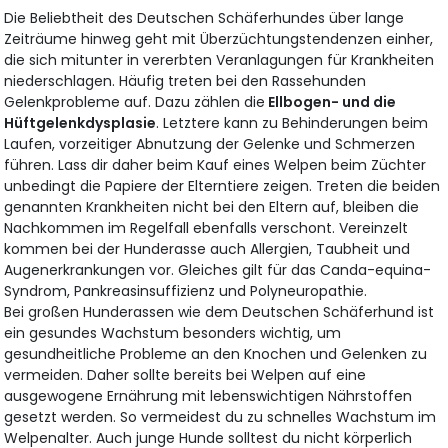
Die Beliebtheit des Deutschen Schäferhundes über lange
Zeiträume hinweg geht mit Überzüchtungstendenzen einher,
die sich mitunter in vererbten Veranlagungen für Krankheiten
niederschlagen. Häufig treten bei den Rassehunden
Gelenkprobleme auf. Dazu zählen die
Ellbogen- und die
Hüftgelenkdysplasie
. Letztere kann zu Behinderungen beim
Laufen, vorzeitiger Abnutzung der Gelenke und Schmerzen
führen. Lass dir daher beim Kauf eines Welpen beim Züchter
unbedingt die Papiere der Elterntiere zeigen. Treten die beiden
genannten Krankheiten nicht bei den Eltern auf, bleiben die
Nachkommen im Regelfall ebenfalls verschont. Vereinzelt
kommen bei der Hunderasse auch Allergien, Taubheit und
Augenerkrankungen vor. Gleiches gilt für das Canda-equina-
Syndrom, Pankreasinsuffizienz und Polyneuropathie.
Bei großen Hunderassen wie dem Deutschen Schäferhund ist
ein gesundes Wachstum besonders wichtig, um
gesundheitliche Probleme an den Knochen und Gelenken zu
vermeiden. Daher sollte bereits bei Welpen auf eine
ausgewogene Ernährung mit lebenswichtigen Nährstoffen
gesetzt werden. So vermeidest du zu schnelles Wachstum im
Welpenalter. Auch junge Hunde solltest du nicht körperlich