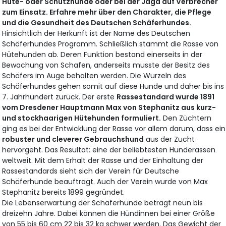
Hüte- oder Schutzhunde oder bei der Jagd auf Verbrecher
zum Einsatz. Erfahre mehr über den Charakter, die Pflege
und die Gesundheit des Deutschen Schäferhundes.
Hinsichtlich der Herkunft ist der Name des Deutschen
Schäferhundes Programm. Schließlich stammt die Rasse von
Hütehunden ab. Deren Funktion bestand einerseits in der
Bewachung von Schafen, anderseits musste der Besitz des
Schäfers im Auge behalten werden. Die Wurzeln des
Schäferhundes gehen somit auf diese Hunde und daher bis ins
7. Jahrhundert zurück. Der erste
Rassestandard wurde 1891
vom Dresdener Hauptmann Max von Stephanitz aus kurz-
und stockhaarigen Hütehunden formuliert.
Den Züchtern
ging es bei der Entwicklung der Rasse vor allem darum, dass ein
robuster und cleverer Gebrauchshund
aus der Zucht
hervorgeht. Das Resultat: eine der beliebtesten Hunderassen
weltweit. Mit dem Erhalt der Rasse und der Einhaltung der
Rassestandards sieht sich der Verein für Deutsche
Schäferhunde beauftragt. Auch der Verein wurde von Max
Stephanitz bereits 1899 gegründet.
Die Lebenserwartung der Schäferhunde beträgt neun bis
dreizehn Jahre. Dabei können die Hündinnen bei einer Größe
von 55 bis 60 cm 22 bis 32 kg schwer werden. Das Gewicht der