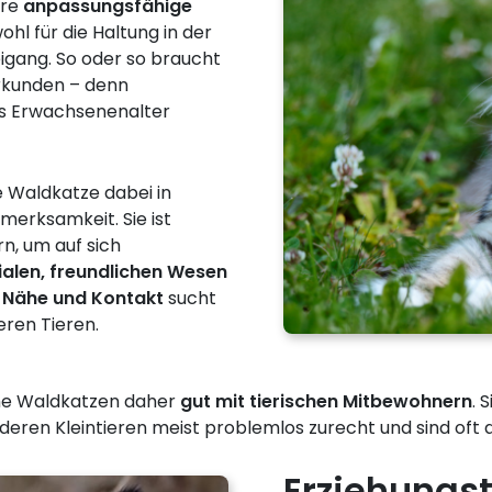
hre
anpassungsfähige
ohl für die Haltung in der
igang. So oder so braucht
Erkunden – denn
ns Erwachsenenalter
e Waldkatze dabei in
merksamkeit. Sie ist
n, um auf sich
ialen, freundlichen Wesen
l Nähe und Kontakt
sucht
eren Tieren.
che Waldkatzen daher
gut mit tierischen Mitbewohnern
. 
ren Kleintieren meist problemlos zurecht und sind oft 
Erziehungs