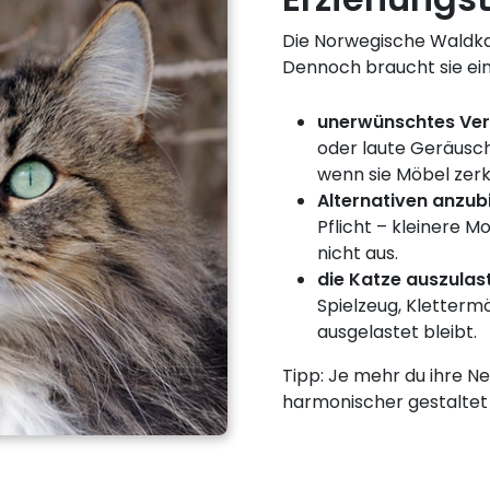
Die Norwegische Waldkatz
Dennoch braucht sie ein
unerwünschtes Ver
oder laute Geräusche
wenn sie Möbel zerk
Alternativen anzub
Pflicht – kleinere M
nicht aus.
die Katze auszulas
Spielzeug, Klettermö
ausgelastet bleibt.
Tipp: Je mehr du ihre Ne
harmonischer gestaltet