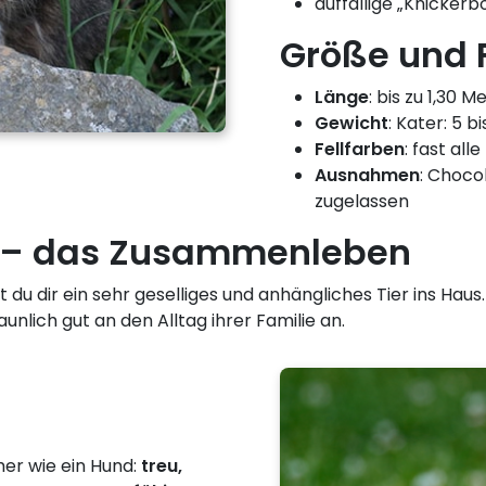
auffällige „Knicker
Größe und 
Länge
: bis zu 1,30 M
Gewicht
: Kater: 5 bi
Fellfarben
: fast al
Ausnahmen
: Choco
zugelassen
 – das Zusammenleben
u dir ein sehr geselliges und anhängliches Tier ins Haus. 
lich gut an den Alltag ihrer Familie an.
her wie ein Hund:
treu,