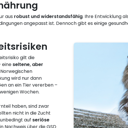
rnährung
ur aus
robust und widerstandsfähig
. Ihre Entwicklung a
ingungen angepasst ist. Dennoch gibt es einige gesundhei
itsrisiken
srisiko gilt die
 eine
seltene, aber
ei Norwegischen
kung wird nur dann
Gen an ein Tier vererben –
h wenigen Wochen.
nteil haben, sind zwar
llten nicht in die Zucht
 unbedingt auf
seriöse
Ein Nachweis über die GSD