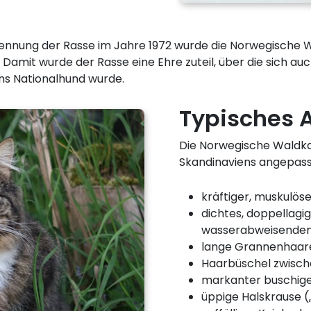
ennung der Rasse im Jahre 1972 wurde die Norwegische W
 Damit wurde der Rasse eine Ehre zuteil, über die sich a
ns Nationalhund wurde.
Typisches 
Die Norwegische Waldkat
Skandinaviens angepass
kräftiger, muskulös
dichtes, doppellagig
wasserabweisende
lange Grannenhaare 
Haarbüschel zwisch
markanter buschig
üppige Halskrause 