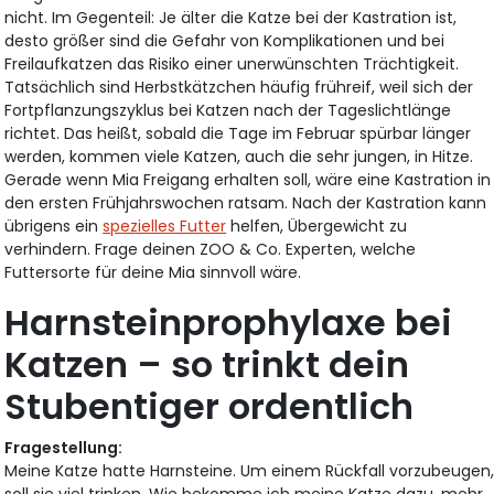
nicht. Im Gegenteil: Je älter die Katze bei der Kastration ist,
desto größer sind die Gefahr von Komplikationen und bei
Freilaufkatzen das Risiko einer unerwünschten Trächtigkeit.
Tatsächlich sind Herbstkätzchen häufig frühreif, weil sich der
Fortpflanzungszyklus bei Katzen nach der Tageslichtlänge
richtet. Das heißt, sobald die Tage im Februar spürbar länger
werden, kommen viele Katzen, auch die sehr jungen, in Hitze.
Gerade wenn Mia Freigang erhalten soll, wäre eine Kastration in
den ersten Frühjahrswochen ratsam. Nach der Kastration kann
übrigens ein
spezielles Futter
helfen, Übergewicht zu
verhindern. Frage deinen ZOO & Co. Experten, welche
Futtersorte für deine Mia sinnvoll wäre.
Harnsteinprophylaxe bei
Katzen – so trinkt dein
Stubentiger ordentlich
Fragestellung:
Meine Katze hatte Harnsteine. Um einem Rückfall vorzubeugen
soll sie viel trinken. Wie bekomme ich meine Katze dazu, mehr