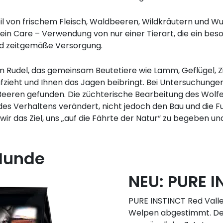
il von frischem Fleisch, Waldbeeren, Wildkräutern und W
ein Care – Verwendung von nur einer Tierart, die ein beso
und zeitgemäße Versorgung.
im Rudel, das gemeinsam Beutetiere wie Lamm, Geflügel, Zi
fzieht und Ihnen das Jagen beibringt. Bei Untersuchung
 Beeren gefunden. Die züchterische Bearbeitung des Wolfe
es Verhaltens verändert, nicht jedoch den Bau und die F
ir das Ziel, uns „auf die Fährte der Natur“ zu begeben un
 Hunde
NEU: PURE 
PURE INSTINCT Red Valley
Welpen abgestimmt. Der