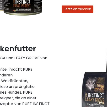
Jetzt entdecken
kenfutter
IGA und LEAFY GROVE von
hanteil macht PURE
onderen
 Waldfrüchten,
iese ursprüngliche
ines Hundes. PURE
eignet, die an einer
Rezeptur von PURE INSTINCT