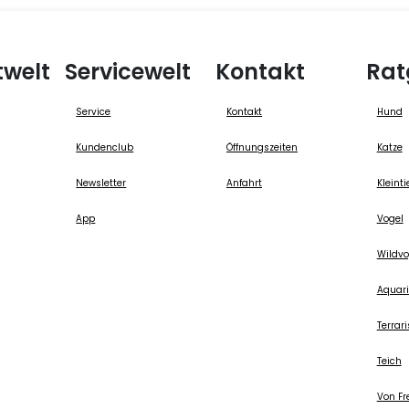
twelt
Servicewelt
Kontakt
Rat
Service
Kontakt
Hund
Kundenclub
Öffnungszeiten
Katze
Newsletter
Anfahrt
Kleinti
App
Vogel
Wildvo
Aquari
Terrari
Teich
Von Fr