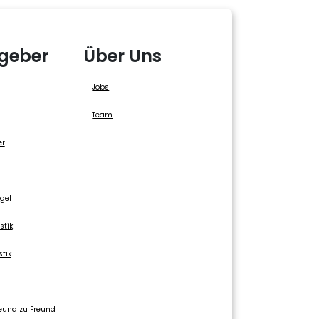
geber
Über Uns
Jobs
Team
er
gel
stik
stik
eund zu Freund