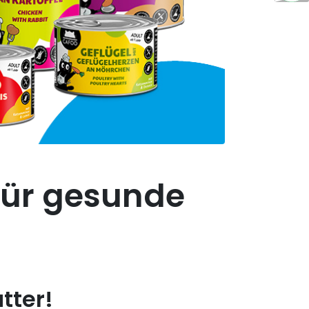
für gesunde
tter!